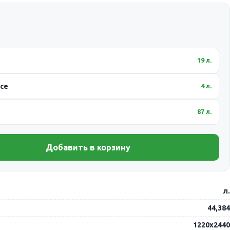
19 л.
ссе
4 л.
87 л.
Добавить в корзину
л.
44,384
1220х2440