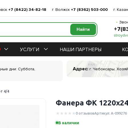
овск
+7 (8422) 34-82-18
г. Волжск
+7 (8362) 503-000
г. Каза
Звон
+7(8
stroydv
УСЛУГИ
НАШИ ПАРТНЕРЫ
К
Адрес:
дные дни: Суббота,
г. Чебоксары, Хозяй
т 4/4
Фанера ФК 1220х24
0 отзывов
Артикул: А-099276
В наличии