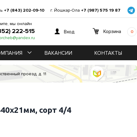
нь
+7 (843) 202-09-10
г. Йошкар-Ола
+7 (987) 575 19 87
ите, мы онлайн
352) 222-515
Корзина
Вход
0
orcheb@yandex.ru
ОМПАНИЯ
ВАКАНСИИ
КОНТАКТЫ
ственный проезд, д. 11
40х21мм, сорт 4/4