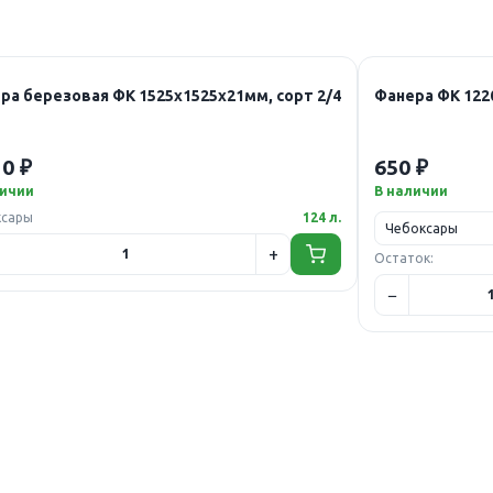
ра березовая ФК 1525х1525х21мм, сорт 2/4
Фанера ФК 122
30 ₽
650 ₽
личии
В наличии
ксары
124 л.
Остаток: