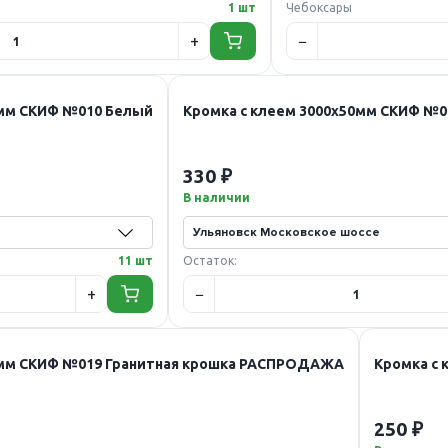
1 шт
Чебоксары
0мм СКИФ №010 Белый
Кромка с клеем 3000х50мм СКИФ №
330 ₽
В наличии
11 шт
Остаток:
0мм СКИФ №019 Гранитная крошка РАСПРОДАЖА
Кромка с
250 ₽