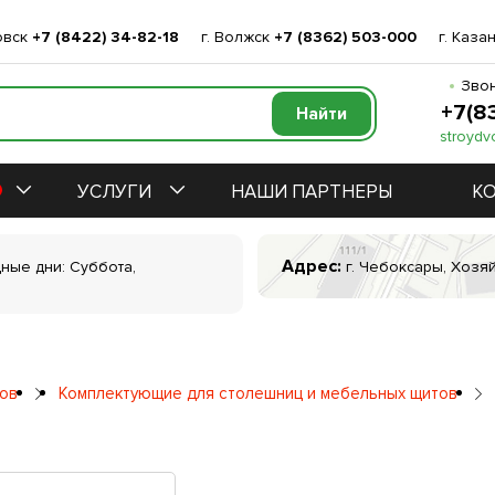
овск
+7 (8422) 34-82-18
г. Волжск
+7 (8362) 503-000
г. Каза
Звон
+7(8
stroydv
УСЛУГИ
НАШИ ПАРТНЕРЫ
К
Адрес:
дные дни: Суббота,
г. Чебоксары, Хозяй
ров
Комплектующие для столешниц и мебельных щитов