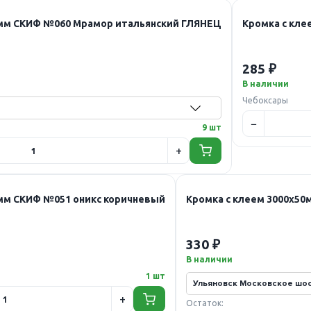
2мм СКИФ №060 Мрамор итальянский ГЛЯНЕЦ
Кромка с кл
285 ₽
В наличии
Чебоксары
9 шт
2мм СКИФ №051 оникс коричневый
Кромка с клеем 3000х50
330 ₽
В наличии
1 шт
Остаток: