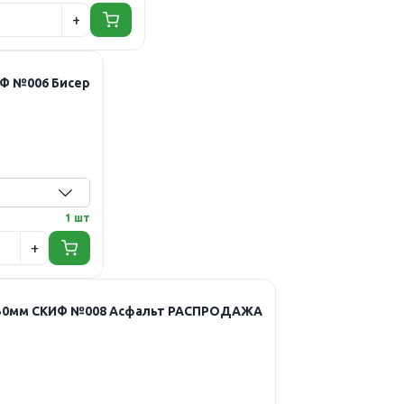
ИФ №006 Бисер
1 шт
0х50мм СКИФ №008 Асфальт РАСПРОДАЖА