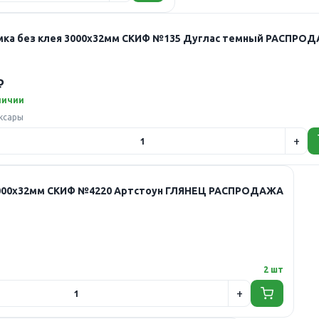
мка без клея 3000х32мм СКИФ №135 Дуглас темный РАСПРО
₽
личии
ксары
3000х32мм СКИФ №4220 Артстоун ГЛЯНЕЦ РАСПРОДАЖА
2 шт