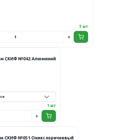
5 шт
0мм СКИФ №042 Алюминий
1 шт
мм СКИФ №051 Оникс коричневый