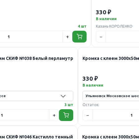
330 ₽
В наличии
4 шт
Казань КОРОЛЕНКО
0мм СКИФ №038 Белый перламутр
Кромка с клеем 3000х5
330 ₽
В наличии
3 шт
Остаток:
0мм СКИФ №046 Кастилло темный
Кромка с клеем 3000х50