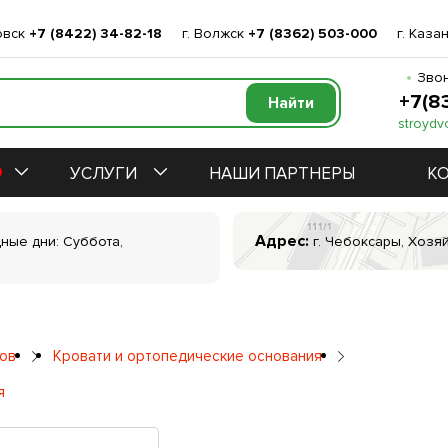
овск
+7 (8422) 34-82-18
г. Волжск
+7 (8362) 503-000
г. Каза
Звон
+7(8
stroydv
УСЛУГИ
НАШИ ПАРТНЕРЫ
К
Адрес:
дные дни: Суббота,
г. Чебоксары, Хозяй
ров
Кровати и ортопедические основания
я