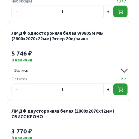
Чебоксары
137 л.
ЛМДФ односторонняя белая W980SM MB
(2800х2070х22мм) Эггер 20л/пачка
5 746 ₽
В наличии
Остаток:
2 л.
ЛМДФ двусторонняя белая (2800х2070х12мм)
СВИСС КРОНО
3 770 ₽
В наличии