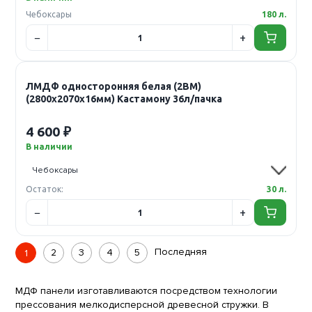
Чебоксары
180 л.
ЛМДФ односторонняя белая (2ВМ)
(2800х2070х16мм) Кастамону 36л/пачка
4 600 ₽
В наличии
Остаток:
30 л.
Последняя
2
3
4
5
1
МДФ панели изготавливаются посредством технологии
прессования мелкодисперсной древесной стружки. В