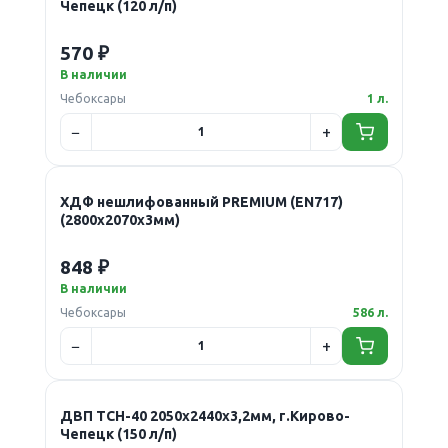
Чепецк (120 л/п)
570 ₽
В наличии
Чебоксары
1 л.
ХДФ нешлифованный PREMIUM (EN717)
(2800х2070х3мм)
848 ₽
В наличии
Чебоксары
586 л.
ДВП ТСН-40 2050х2440х3,2мм, г.Кирово-
Чепецк (150 л/п)