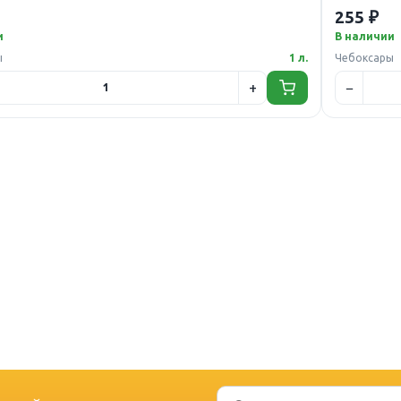
255 ₽
и
В наличии
ы
1 л.
Чебоксары