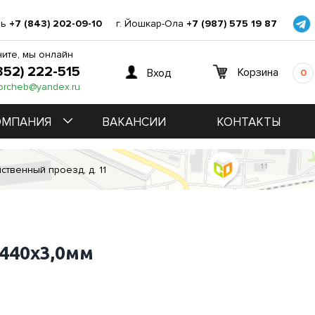
нь
+7 (843) 202-09-10
г. Йошкар-Ола
+7 (987) 575 19 87
ите, мы онлайн
352) 222-515
Корзина
Вход
0
orcheb@yandex.ru
ОМПАНИЯ
ВАКАНСИИ
КОНТАКТЫ
ственный проезд, д. 11
440х3,0мм