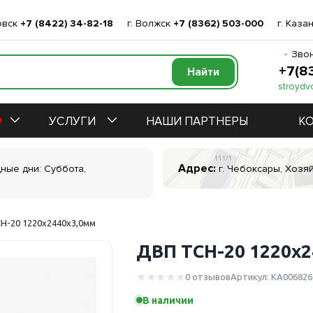
овск
+7 (8422) 34-82-18
г. Волжск
+7 (8362) 503-000
г. Каза
Звон
+7(8
stroydv
УСЛУГИ
НАШИ ПАРТНЕРЫ
К
Адрес:
дные дни: Суббота,
г. Чебоксары, Хозяй
Н-20 1220х2440х3,0мм
ДВП ТСН-20 1220х2
0 отзывов
Артикул: КА006826
В наличии