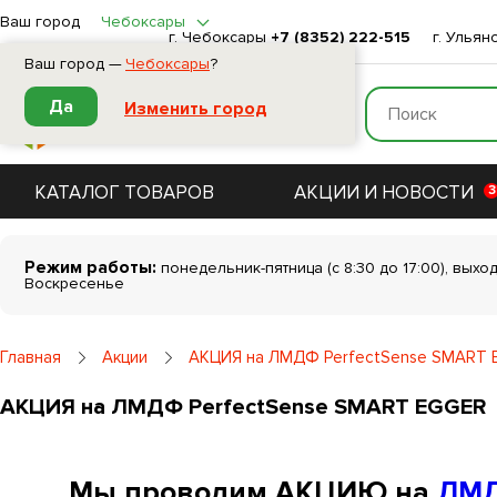
Ваш город
Чебоксары
г. Чебоксары
+7 (8352) 222-515
г. Ульян
Ваш город —
Чебоксары
?
Да
Изменить город
КАТАЛОГ ТОВАРОВ
АКЦИИ И НОВОСТИ
3
Режим работы:
понедельник-пятница (с 8:30 до 17:00), выхо
Воскресенье
Главная
Акции
АКЦИЯ на ЛМДФ PerfectSense SMART 
АКЦИЯ на ЛМДФ PerfectSense SMART EGGER
️Мы проводим АКЦИЮ на
ЛМД