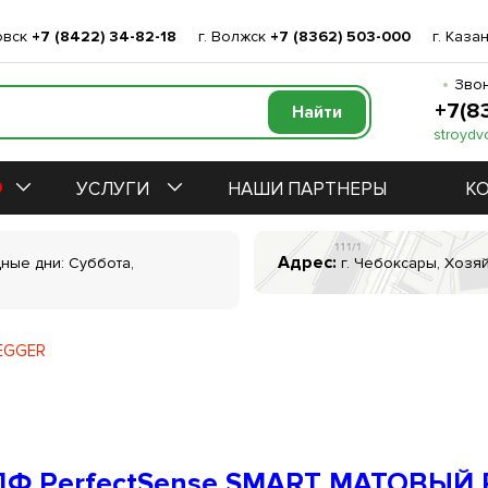
овск
+7 (8422) 34-82-18
г. Волжск
+7 (8362) 503-000
г. Каза
Звон
+7(8
stroydv
УСЛУГИ
НАШИ ПАРТНЕРЫ
К
Адрес:
дные дни: Суббота,
г. Чебоксары, Хозяй
EGGER
Ф PerfectSense SMART МАТОВЫЙ R