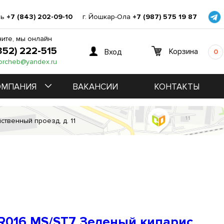
нь
+7 (843) 202-09-10
г. Йошкар-Ола
+7 (987) 575 19 87
ите, мы онлайн
352) 222-515
Корзина
Вход
0
orcheb@yandex.ru
ОМПАНИЯ
ВАКАНСИИ
КОНТАКТЫ
ственный проезд, д. 11
016 MS/ST7 Зеленый кипарис