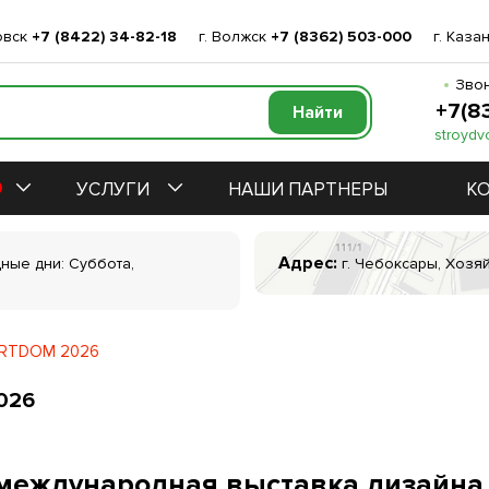
овск
+7 (8422) 34-82-18
г. Волжск
+7 (8362) 503-000
г. Каза
Звон
+7(8
stroydv
УСЛУГИ
НАШИ ПАРТНЕРЫ
К
Адрес:
дные дни: Суббота,
г. Чебоксары, Хозяй
ARTDOM 2026
026
международная выставка дизайна