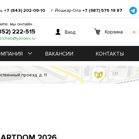
нь
+7 (843) 202-09-10
г. Йошкар-Ола
+7 (987) 575 19 87
ите, мы онлайн
352) 222-515
Корзина
Вход
0
orcheb@yandex.ru
ОМПАНИЯ
ВАКАНСИИ
КОНТАКТЫ
ственный проезд, д. 11
 ARTDOM 2026.