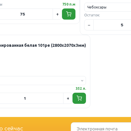
ры
750 п.м
Остаток:
ированная белая 101ре (2800х2070х3мм)
352 л.
о сейчас