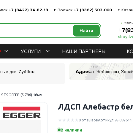
овск
+7 (8422) 34-82-18
г. Волжск
+7 (8362) 503-000
г. Каза
Звон
+7(8
stroydv
УСЛУГИ
НАШИ ПАРТНЕРЫ
К
Адрес:
дные дни: Суббота,
г. Чебоксары, Хозяй
ST9 ЭГГЕР (5,796) 16мм
ЛДСП Алебастр бел
0 отзывов
Артикул: А-097611
В наличии