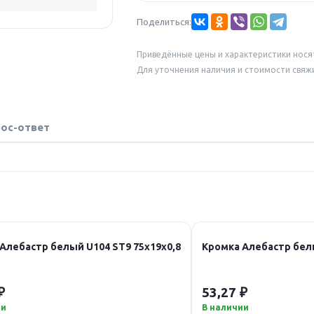
Поделиться:
Приведённые цены и характеристики нося
Для уточнения наличия и стоимости свяж
ос-ответ
Алебастр белый U104 ST9 75х19х0,8
Кромка Алебастр белы
₽
53,27 ₽
ии
В наличии