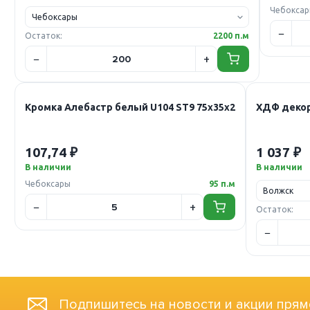
Чебокса
Остаток:
2200 п.м
Кромка Алебастр белый U104 ST9 75х35х2
ХДФ декор
107,74 ₽
1 037 ₽
В наличии
В наличии
Чебоксары
95 п.м
Остаток:
Подпишитесь на новости и акции прям