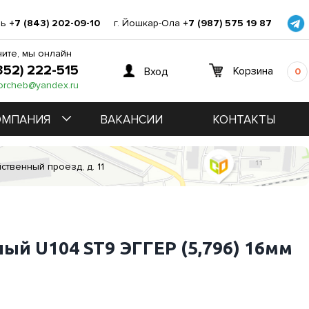
нь
+7 (843) 202-09-10
г. Йошкар-Ола
+7 (987) 575 19 87
ите, мы онлайн
352) 222-515
Корзина
Вход
0
orcheb@yandex.ru
ОМПАНИЯ
ВАКАНСИИ
КОНТАКТЫ
ственный проезд, д. 11
ый U104 ST9 ЭГГЕР (5,796) 16мм