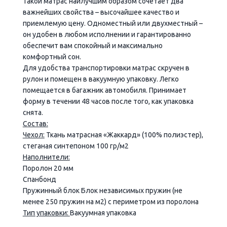
Такой матрас наилучшим образом сочетает два
важнейших свойства – высочайшее качество и
приемлемую цену. Одноместный или двухместный –
он удобен в любом исполнении и гарантированно
обеспечит вам спокойный и максимально
комфортный сон.
Для удобства транспортировки матрас скручен в
рулон и помещен в вакуумную упаковку. Легко
помещается в багажник автомобиля. Принимает
форму в течении 48 часов после того, как упаковка
снята.
Состав:
Чехол:
Ткань матрасная «Жаккард» (100% полиэстер),
стеганая синтепоном 100 гр/м2
Наполнители:
Поролон 20 мм
Спанбонд
Пружинный блок Блок независимых пружин (не
менее 250 пружин на м2) с периметром из поролона
Тип упаковки:
Вакуумная упаковка