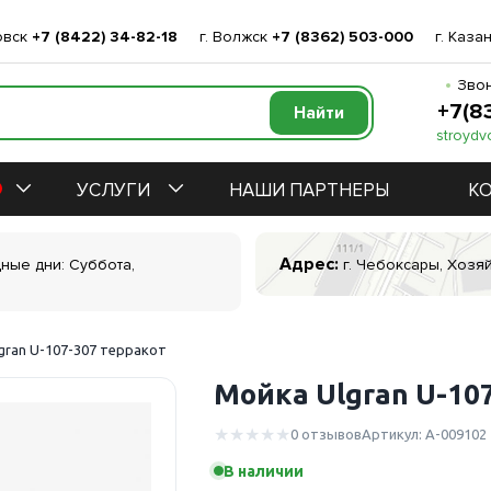
овск
+7 (8422) 34-82-18
г. Волжск
+7 (8362) 503-000
г. Каза
Звон
+7(8
stroydv
УСЛУГИ
НАШИ ПАРТНЕРЫ
К
Адрес:
дные дни: Суббота,
г. Чебоксары, Хозяй
gran U-107-307 терракот
Мойка Ulgran U-10
0 отзывов
Артикул: А-009102
В наличии