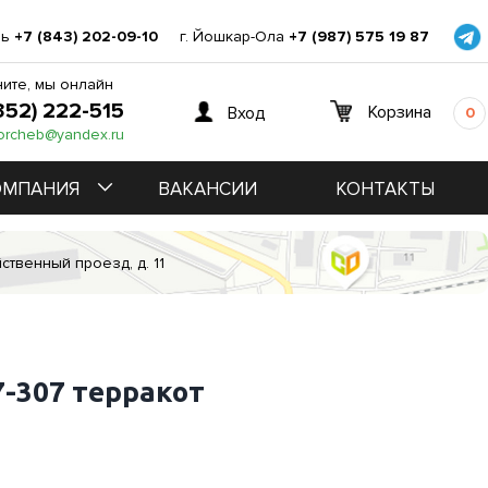
нь
+7 (843) 202-09-10
г. Йошкар-Ола
+7 (987) 575 19 87
ите, мы онлайн
352) 222-515
Корзина
Вход
0
orcheb@yandex.ru
ОМПАНИЯ
ВАКАНСИИ
КОНТАКТЫ
ственный проезд, д. 11
7-307 терракот