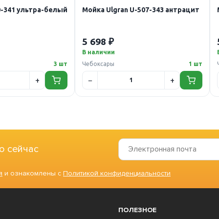
0-341 ультра-белый
Мойка Ulgran U-507-343 антрацит
5 698 ₽
В наличии
3 шт
Чебоксары
1 шт
о сейчас
я
и ознакомлены с
Политикой конфиденциальности
ПОЛЕЗНОЕ