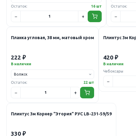
Остаток:
16 шт
Остаток:
Планка угловая, 38 мм, матовый хром
Плинтус 3м Кор
222 ₽
420 ₽
В наличии
В наличии
Чебоксары
Остаток:
22 шт
Плинтус 3м Корнер "Этория" РУС LB-231-59/59
330 ₽