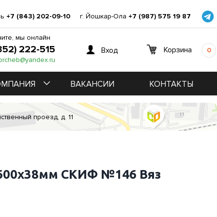
нь
+7 (843) 202-09-10
г. Йошкар-Ола
+7 (987) 575 19 87
ите, мы онлайн
352) 222-515
Корзина
Вход
0
orcheb@yandex.ru
ОМПАНИЯ
ВАКАНСИИ
КОНТАКТЫ
ственный проезд, д. 11
600х38мм СКИФ №146 Вяз