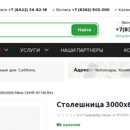
овск
+7 (8422) 34-82-18
г. Волжск
+7 (8362) 503-000
г. Каза
Звон
+7(8
stroydv
УСЛУГИ
НАШИ ПАРТНЕРЫ
К
Адрес:
дные дни: Суббота,
г. Чебоксары, Хозяй
000х600х38мм СКИФ №146 Вяз
Столешница 3000х
0 отзывов
Артикул: А-012341
В наличии