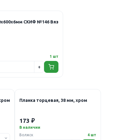
0х600х6мм СКИФ №146 Вяз
1 шт
 хром
Планка торцевая, 38 мм, хром
173 ₽
В наличии
Волжск
4 шт