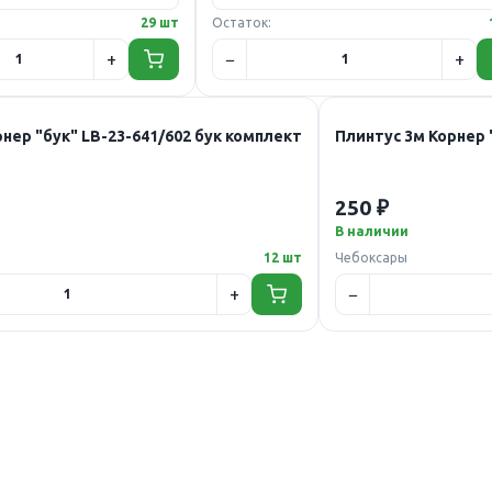
29 шт
Остаток:
нер "бук" LB-23-641/602 бук комплект
Плинтус 3м Корнер
250 ₽
В наличии
12 шт
Чебоксары