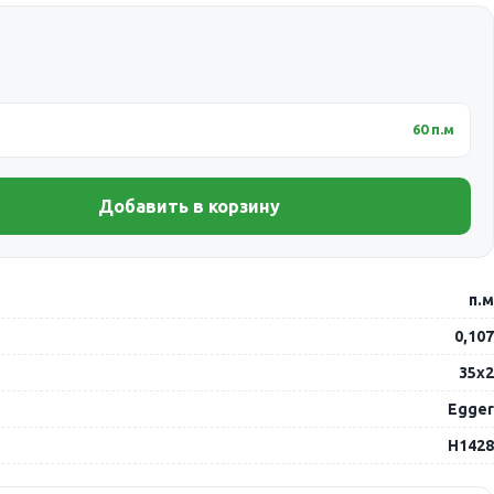
60 п.м
Добавить в корзину
п.м
0,107
35х2
Egger
Н1428