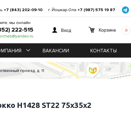
нь
+7 (843) 202-09-10
г. Йошкар-Ола
+7 (987) 575 19 87
ите, мы онлайн
352) 222-515
Корзина
Вход
0
orcheb@yandex.ru
ОМПАНИЯ
ВАКАНСИИ
КОНТАКТЫ
ственный проезд, д. 11
кко Н1428 ST22 75х35х2