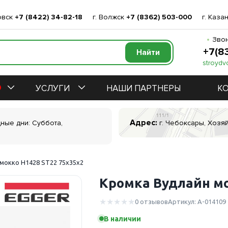
овск
+7 (8422) 34-82-18
г. Волжск
+7 (8362) 503-000
г. Каза
Звон
+7(8
stroydv
УСЛУГИ
НАШИ ПАРТНЕРЫ
К
Адрес:
дные дни: Суббота,
г. Чебоксары, Хозяй
мокко Н1428 ST22 75х35х2
Кромка Вудлайн мо
0 отзывов
Артикул: А-014109
В наличии