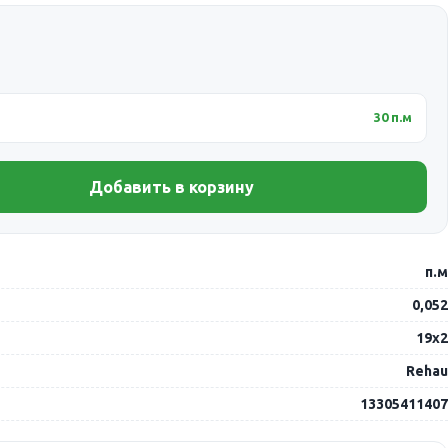
30 п.м
Добавить в корзину
п.м
0,052
19х2
Rehau
13305411407