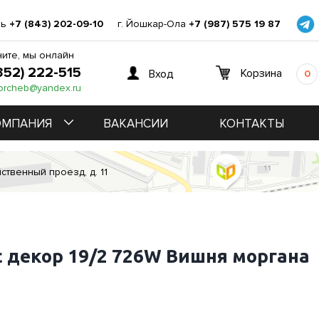
нь
+7 (843) 202-09-10
г. Йошкар-Ола
+7 (987) 575 19 87
ите, мы онлайн
352) 222-515
Корзина
Вход
0
orcheb@yandex.ru
ОМПАНИЯ
ВАКАНСИИ
КОНТАКТЫ
ственный проезд, д. 11
 декор 19/2 726W Вишня моргана