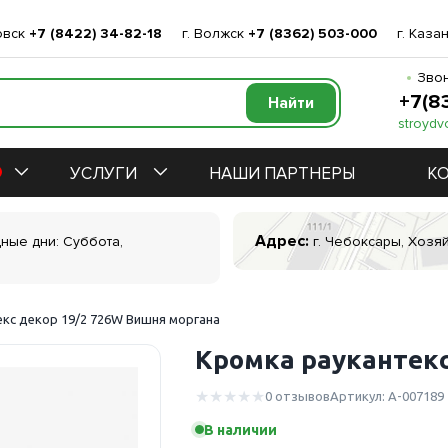
овск
+7 (8422) 34-82-18
г. Волжск
+7 (8362) 503-000
г. Каза
Звон
+7(8
stroydv
УСЛУГИ
НАШИ ПАРТНЕРЫ
К
Адрес:
дные дни: Суббота,
г. Чебоксары, Хозяй
кс декор 19/2 726W Вишня моргана
Кромка раукантекс
0 отзывов
Артикул: А-007189
В наличии