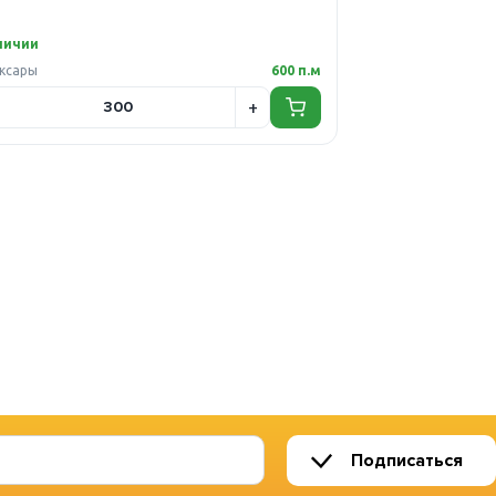
личии
ксары
600 п.м
Подписаться