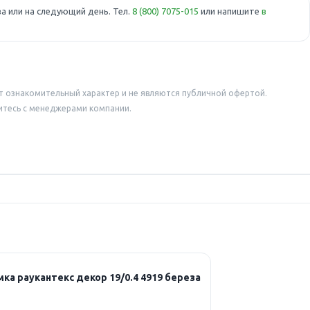
а или на следующий день. Тел.
8 (800) 7075-015
или напишите
в
т ознакомительный характер и не являются публичной офертой.
итесь с менеджерами компании.
ка раукантекс декор 19/0.4 4919 береза