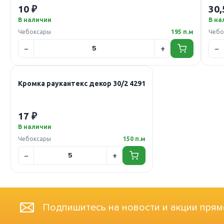
10 ₽
30,
В наличии
В на
Чебоксары
195 п.м
Чебо
Кромка раукантекс декор 30/2 4291
17 ₽
В наличии
Чебоксары
150 п.м
Подпишитесь на новости и акции прям