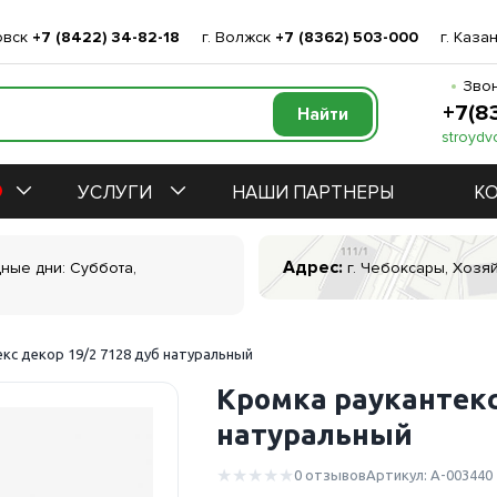
овск
+7 (8422) 34-82-18
г. Волжск
+7 (8362) 503-000
г. Каза
Звон
+7(8
stroydv
УСЛУГИ
НАШИ ПАРТНЕРЫ
К
Адрес:
дные дни: Суббота,
г. Чебоксары, Хозяй
кс декор 19/2 7128 дуб натуральный
Кромка раукантекс
натуральный
0 отзывов
Артикул: А-003440