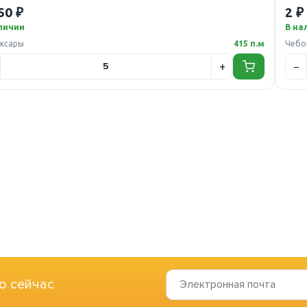
50 ₽
2 ₽
личии
В на
ксары
415 п.м
Чебо
о сейчас