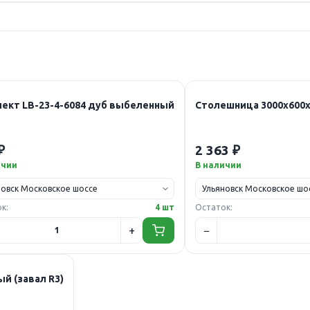
ект LB-23-4-6084 дуб выбеленный
Столешница 3000х600х
₽
2 363 ₽
ичии
В наличии
к:
4 шт
Остаток:
й (завал R3)