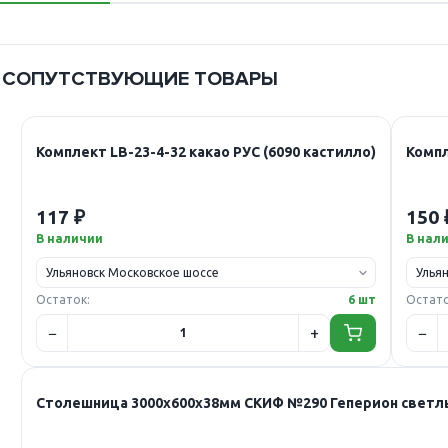
СОПУТСТВУЮЩИЕ ТОВАРЫ
Комплект LB-23-4-32 какао РУС (6090 кастилло)
Компл
117 ₽
150 
В наличии
В нал
Остаток:
6 шт
Остато
Столешница 3000х600х38мм СКИФ №290 Геперион светлы