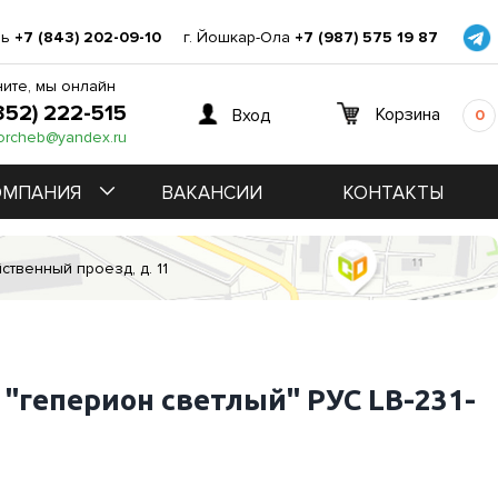
нь
+7 (843) 202-09-10
г. Йошкар-Ола
+7 (987) 575 19 87
ите, мы онлайн
352) 222-515
Корзина
Вход
0
orcheb@yandex.ru
ОМПАНИЯ
ВАКАНСИИ
КОНТАКТЫ
ственный проезд, д. 11
 "геперион светлый" РУС LB-231-