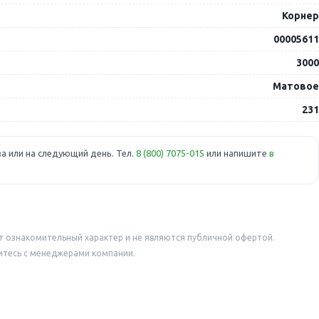
Корнер
00005611
3000
Матовое
231
а или на следующий день. Тел.
8 (800) 7075-015
или напишите
в
т ознакомительный характер и не являются публичной офертой.
итесь с менеджерами компании.