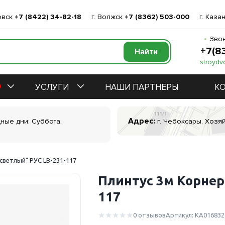
овск
+7 (8422) 34-82-18
г. Волжск
+7 (8362) 503-000
г. Каза
Звон
+7(8
stroydv
УСЛУГИ
НАШИ ПАРТНЕРЫ
К
Адрес:
дные дни: Суббота,
г. Чебоксары, Хозяй
светлый" РУС LB-231-117
Плинтус 3м Корнер
117
0 отзывов
Артикул: КА016832