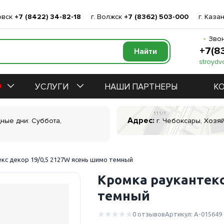
овск
+7 (8422) 34-82-18
г. Волжск
+7 (8362) 503-000
г. Каза
Звон
+7(8
stroydv
УСЛУГИ
НАШИ ПАРТНЕРЫ
К
Адрес:
дные дни: Суббота,
г. Чебоксары, Хозяй
кс декор 19/0,5 2127W ясень шимо темный
Кромка раукантекс
темный
0 отзывов
Артикул: А-015649