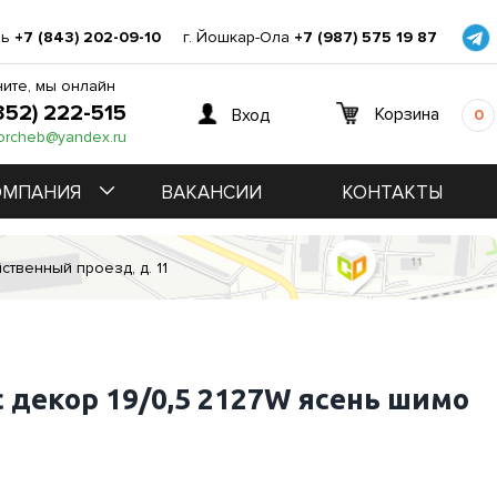
нь
+7 (843) 202-09-10
г. Йошкар-Ола
+7 (987) 575 19 87
ите, мы онлайн
352) 222-515
Корзина
Вход
0
orcheb@yandex.ru
ОМПАНИЯ
ВАКАНСИИ
КОНТАКТЫ
ственный проезд, д. 11
 декор 19/0,5 2127W ясень шимо