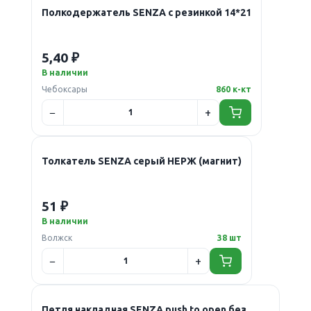
Новинка
Полкодержатель SENZA с резинкой 14*21
5,40 ₽
В наличии
Чебоксары
860 к-кт
Толкатель SENZA серый НЕРЖ (магнит)
51 ₽
В наличии
Волжск
38 шт
Петля накладная SENZA push to open без