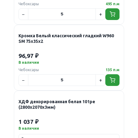
Чебоксары
495 п.м
Кромка Белый классический гладкий W960
SM 75х35х2
96,97 ₽
В наличии
Чебоксары
135 п.м
ХДФ декорированная белая 101ре
(2800х2070х3мм)
1 037 ₽
В наличии