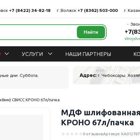
овск
+7 (8422) 34-82-18
г. Волжск
+7 (8362) 503-000
г. Каза
Звон
+7(8
stroydv
УСЛУГИ
НАШИ ПАРТНЕРЫ
К
Адрес:
дные дни: Суббота,
г. Чебоксары, Хозяй
х8мм) СВИСС КРОНО 67л/пачка
МДФ шлифованная 
КРОНО 67л/пачка
0 отзывов
Артикул: КА012767