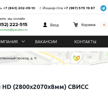
нь
+7 (843) 202-09-10
г. Йошкар-Ола
+7 (987) 575 19 87
ите, мы онлайн
352) 222-515
Корзина
Вход
0
orcheb@yandex.ru
ОМПАНИЯ
ВАКАНСИИ
КОНТАКТЫ
ственный проезд, д. 11
HD (2800х2070х8мм) СВИСС