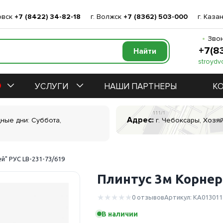
овск
+7 (8422) 34-82-18
г. Волжск
+7 (8362) 503-000
г. Каза
Звон
+7(8
stroydv
УСЛУГИ
НАШИ ПАРТНЕРЫ
К
Адрес:
дные дни: Суббота,
г. Чебоксары, Хозяй
ей" РУС LB-231-73/619
Плинтус 3м Корнер 
0 отзывов
Артикул: КА013011
В наличии