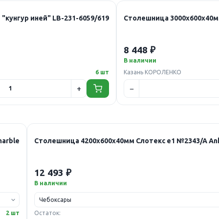
 "кунгур иней" LB-231-6059/619
8 448 ₽
В наличии
6 шт
Казань КОРОЛЕНКО
marble
Столеш
12 493 ₽
В наличии
2 шт
Остаток: