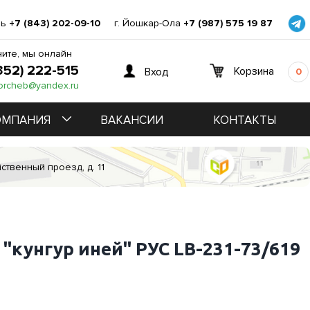
нь
+7 (843) 202-09-10
г. Йошкар-Ола
+7 (987) 575 19 87
ите, мы онлайн
352) 222-515
Корзина
Вход
0
orcheb@yandex.ru
ОМПАНИЯ
ВАКАНСИИ
КОНТАКТЫ
ственный проезд, д. 11
"кунгур иней" РУС LB-231-73/619