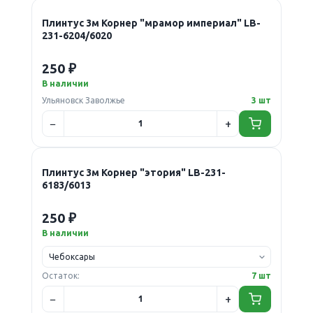
Плинтус 3м Корнер "мрамор империал" LB-
231-6204/6020
250 ₽
В наличии
Ульяновск Заволжье
3 шт
Плинтус 3м Корнер "этория" LB-231-
6183/6013
250 ₽
В наличии
Остаток:
7 шт