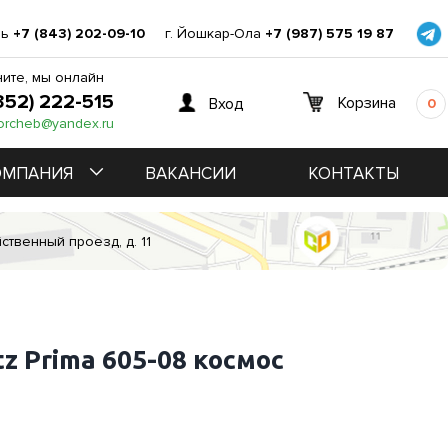
нь
+7 (843) 202-09-10
г. Йошкар-Ола
+7 (987) 575 19 87
ите, мы онлайн
352) 222-515
Корзина
Вход
0
orcheb@yandex.ru
ОМПАНИЯ
ВАКАНСИИ
КОНТАКТЫ
ственный проезд, д. 11
z Prima 605-08 космос