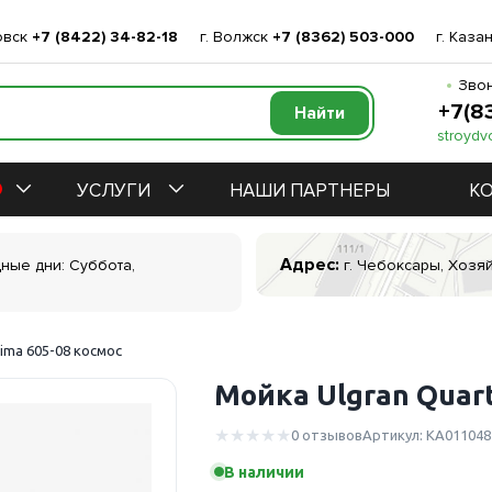
овск
+7 (8422) 34-82-18
г. Волжск
+7 (8362) 503-000
г. Каза
Звон
+7(8
stroydv
УСЛУГИ
НАШИ ПАРТНЕРЫ
К
Адрес:
дные дни: Суббота,
г. Чебоксары, Хозяй
rima 605-08 космос
Мойка Ulgran Quart
0 отзывов
Артикул: КА011048
В наличии