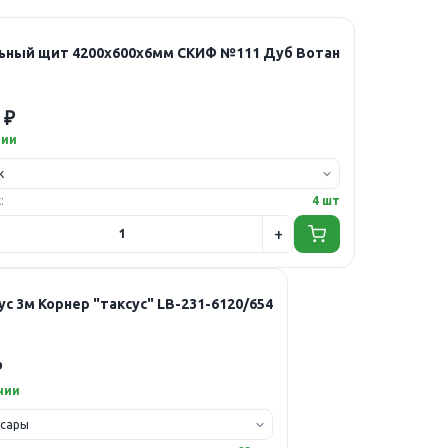
ьный щит 4200х600х6мм СКИФ №111 Дуб Вотан
 ₽
чии
:
4 шт
с 3м Корнер "таксус" LB-231-6120/654
₽
чии