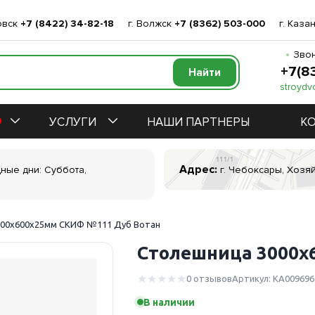
овск
+7 (8422) 34-82-18
г. Волжск
+7 (8362) 503-000
г. Каза
Звон
+7(8
stroydv
УСЛУГИ
НАШИ ПАРТНЕРЫ
К
Адрес:
дные дни: Суббота,
г. Чебоксары, Хозяй
000х600х25мм СКИФ №111 Дуб Вотан
Столешница 3000х
0 отзывов
Артикул: КА009696
В наличии