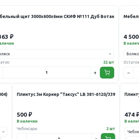
бельный щит 3000х600х6мм СКИФ №111 Дуб Вотан
Мебел
363 ₽
4 500
наличии
В нали
аток:
22 шт
Остаток
004)
Плинтус 3м Корнер "Таксус" LB 381-6120/339
Плинту
500 ₽
474 
В наличии
В нали
Чебоксары
2 шт