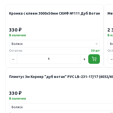
Кромка с клеем 3000х50мм СКИФ №111 Дуб Вотан
Ме
330 ₽
2 
В наличии
В 
Остаток:
30 шт
Ост
Плинтус 3м Корнер "дуб вотан" РУС LB-231-17/17 (6032/6
330 ₽
В наличии