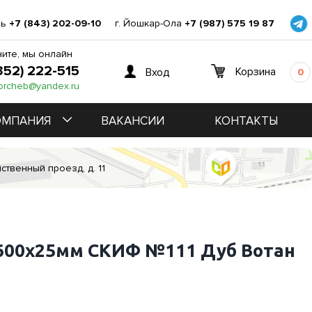
нь
+7 (843) 202-09-10
г. Йошкар-Ола
+7 (987) 575 19 87
ите, мы онлайн
352) 222-515
Корзина
Вход
0
orcheb@yandex.ru
ОМПАНИЯ
ВАКАНСИИ
КОНТАКТЫ
ственный проезд, д. 11
600х25мм СКИФ №111 Дуб Вотан