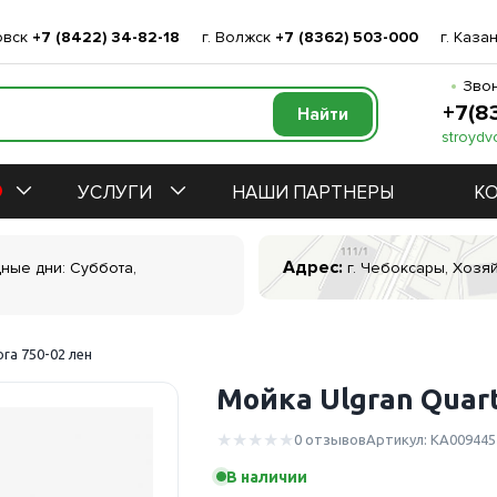
овск
+7 (8422) 34-82-18
г. Волжск
+7 (8362) 503-000
г. Каза
Звон
+7(8
stroydv
УСЛУГИ
НАШИ ПАРТНЕРЫ
К
Адрес:
дные дни: Суббота,
г. Чебоксары, Хозяй
ra 750-02 лен
Мойка Ulgran Quart
0 отзывов
Артикул: КА009445
В наличии