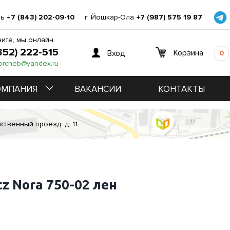
нь
+7 (843) 202-09-10
г. Йошкар-Ола
+7 (987) 575 19 87
ите, мы онлайн
352) 222-515
Корзина
Вход
0
orcheb@yandex.ru
ОМПАНИЯ
ВАКАНСИИ
КОНТАКТЫ
ственный проезд, д. 11
z Nora 750-02 лен