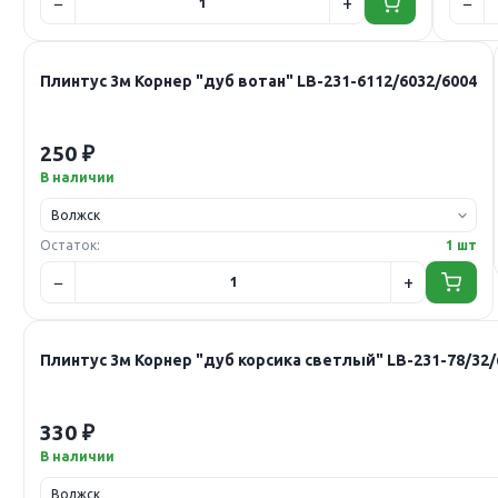
Плинтус 3м Корнер "дуб вотан" LB-231-6112/6032/6004
250 ₽
В наличии
Остаток:
1 шт
Плинтус 3м Корнер "дуб корсика светлый" LB-231-78/32/
330 ₽
В наличии