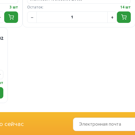
3 шт
Остаток:
14 шт
32
шт
о сейчас