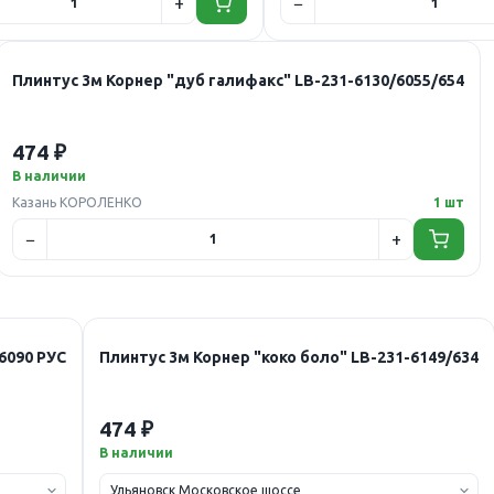
Плинтус 3м Корнер "дуб галифакс" LB-231-6130/6055/654
474 ₽
В наличии
Казань КОРОЛЕНКО
1 шт
6090 РУС
Плинтус 3м Корнер "коко боло" LB-231-6149/634
474 ₽
В наличии