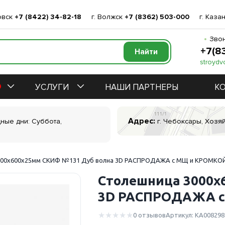
овск
+7 (8422) 34-82-18
г. Волжск
+7 (8362) 503-000
г. Каза
Звон
+7(8
stroydv
УСЛУГИ
НАШИ ПАРТНЕРЫ
К
Адрес:
дные дни: Суббота,
г. Чебоксары, Хозяй
000х600х25мм СКИФ №131 Дуб волна 3D РАСПРОДАЖА с МЩ и КРОМКО
Столешница 3000х
3D РАСПРОДАЖА 
0 отзывов
Артикул: КА008298