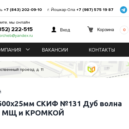
нь
+7 (843) 202-09-10
г. Йошкар-Ола
+7 (987) 575 19 87
ите, мы онлайн
352) 222-515
Корзина
Вход
0
orcheb@yandex.ru
ОМПАНИЯ
ВАКАНСИИ
КОНТАКТЫ
ственный проезд, д. 11
Й
600х25мм СКИФ №131 Дуб волна
с МЩ и КРОМКОЙ