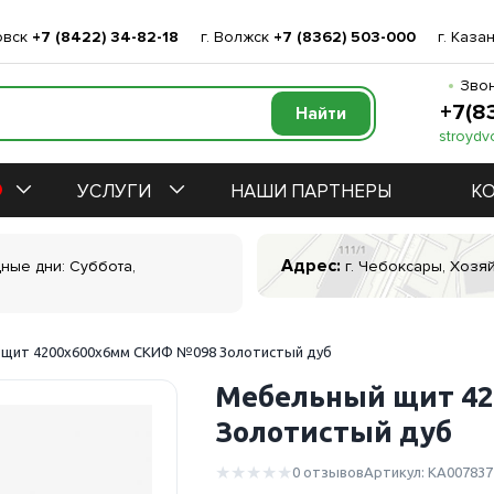
овск
+7 (8422) 34-82-18
г. Волжск
+7 (8362) 503-000
г. Каза
Звон
+7(8
stroydv
УСЛУГИ
НАШИ ПАРТНЕРЫ
К
Адрес:
дные дни: Суббота,
г. Чебоксары, Хозяй
 щит 4200х600х6мм СКИФ №098 Золотистый дуб
Мебельный щит 4
Золотистый дуб
0 отзывов
Артикул: КА007837