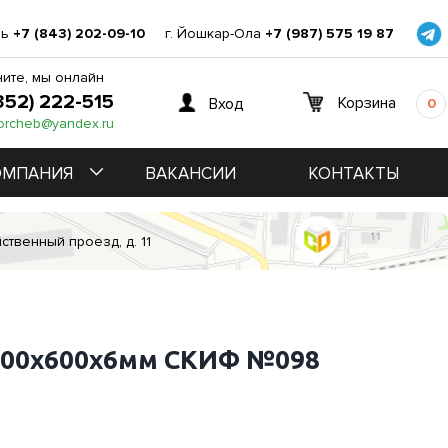
нь
+7 (843) 202-09-10
г. Йошкар-Ола
+7 (987) 575 19 87
ите, мы онлайн
352) 222-515
Корзина
Вход
0
orcheb@yandex.ru
ОМПАНИЯ
ВАКАНСИИ
КОНТАКТЫ
ственный проезд, д. 11
200х600х6мм СКИФ №098