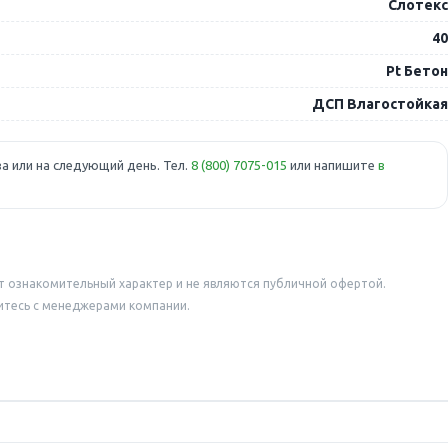
Слотекс
40
Pt Бетон
ДСП Влагостойкая
а или на следующий день. Тел.
8 (800) 7075-015
или напишите
в
т ознакомительный характер и не являются публичной офертой.
итесь с менеджерами компании.