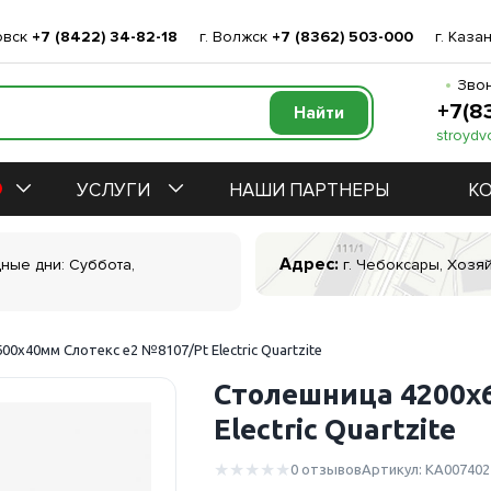
овск
+7 (8422) 34-82-18
г. Волжск
+7 (8362) 503-000
г. Каза
Звон
+7(8
stroydv
УСЛУГИ
НАШИ ПАРТНЕРЫ
К
Адрес:
дные дни: Суббота,
г. Чебоксары, Хозяй
0х40мм Слотекс е2 №8107/Pt Electric Quartzite
Столешница 4200х
Electric Quartzite
0 отзывов
Артикул: КА007402