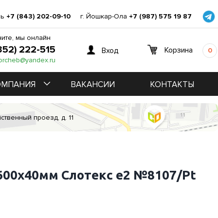
нь
+7 (843) 202-09-10
г. Йошкар-Ола
+7 (987) 575 19 87
ите, мы онлайн
352) 222-515
Корзина
Вход
0
orcheb@yandex.ru
ОМПАНИЯ
ВАКАНСИИ
КОНТАКТЫ
ственный проезд, д. 11
600х40мм Слотекс е2 №8107/Pt