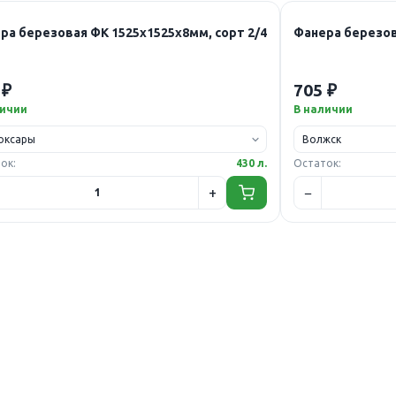
ра березовая ФК 1525х1525х8мм, сорт 2/4
Фанера березов
 ₽
705 ₽
личии
В наличии
ок:
430 л.
Остаток: