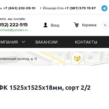
нь
+7 (843) 202-09-10
г. Йошкар-Ола
+7 (987) 575 19 87
ите, мы онлайн
352) 222-515
Корзина
Вход
0
orcheb@yandex.ru
ОМПАНИЯ
ВАКАНСИИ
КОНТАКТЫ
ственный проезд, д. 11
ФК 1525х1525х18мм, сорт 2/2