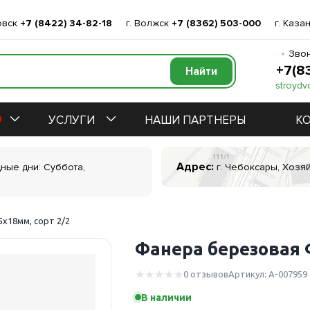
овск
+7 (8422) 34-82-18
г. Волжск
+7 (8362) 503-000
г. Каза
Звон
+7(8
stroydv
УСЛУГИ
НАШИ ПАРТНЕРЫ
К
Адрес:
дные дни: Суббота,
г. Чебоксары, Хозяй
х18мм, сорт 2/2
Фанера березовая 
0 отзывов
Артикул: А-007959
В наличии