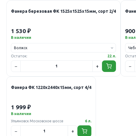
Фанера березовая ФК 1525х1525х15мм, сорт 2/4
Фане
1 530 ₽
900
В наличии
В на
Остаток:
22 л.
Остат
Фанера ФК 1220х2440х15мм, сорт 4/4
1 999 ₽
В наличии
Ульяновск Московское шоссе
6 л.