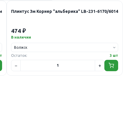
м
Плинтус 3м Корнер "альберика" LB-231-6170/6014
474 ₽
В наличии
т
Остаток:
3 шт