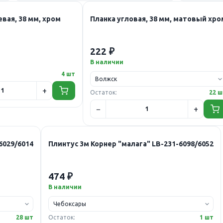
вая, 38 мм, хром
Планка угловая, 38 мм, матовый хро
222 ₽
В наличии
4 шт
Остаток:
22 ш
6029/6014
Плинтус 3м Корнер "малага" LB-231-6098/6052
474 ₽
В наличии
28 шт
Остаток:
1 шт