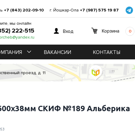
нь
+7 (843) 202-09-10
г. Йошкар-Ола
+7 (987) 575 19 87
ите, мы онлайн
352) 222-515
Корзина
Вход
0
orcheb@yandex.ru
ОМПАНИЯ
ВАКАНСИИ
КОНТАКТЫ
ственный проезд, д. 11
600х38мм СКИФ №189 Альберика
953