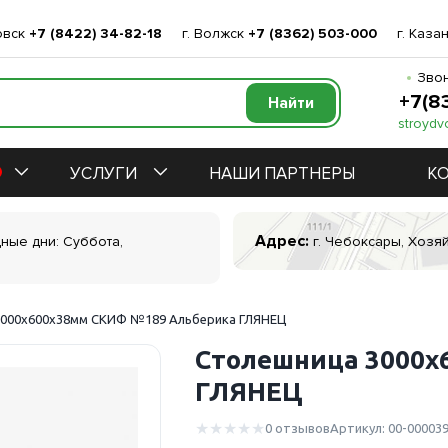
овск
+7 (8422) 34-82-18
г. Волжск
+7 (8362) 503-000
г. Каза
Звон
+7(8
stroydv
УСЛУГИ
НАШИ ПАРТНЕРЫ
К
Адрес:
дные дни: Суббота,
г. Чебоксары, Хозяй
3000х600х38мм СКИФ №189 Альберика ГЛЯНЕЦ
Столешница 3000х
ГЛЯНЕЦ
0 отзывов
Артикул: 00-00003