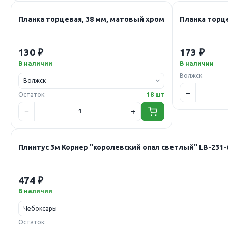
Планка торцевая, 38 мм, матовый хром
Планка торце
130 ₽
173 ₽
В наличии
В наличии
Волжск
Остаток:
18 шт
Плинтус 3м Корнер "королевский опал светлый" LB-231-
474 ₽
В наличии
Остаток: