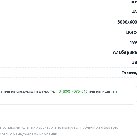
шт
45
3000х600
Скиф
189
Альберика
38
Глянец
а или на следующий день. Тел.
8 (800) 7075-015
или напишите
в
т ознакомительный характер и не являются публичной офертой.
итесь с менеджерами компании.