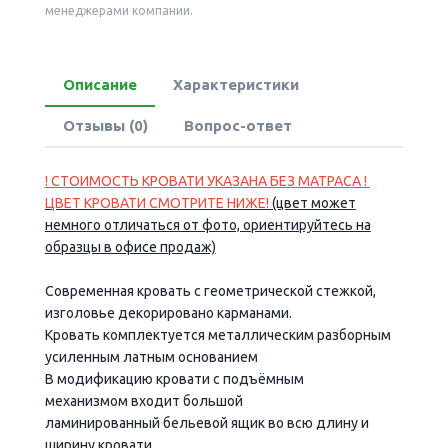
менеджерами компании.
Описание
Характеристики
Отзывы (0)
Вопрос-ответ
!
СТОИМОСТЬ КРОВАТИ УКАЗАНА БЕЗ МАТРАСА
!
ЦВЕТ КРОВАТИ СМОТРИТЕ НИЖЕ!
(цвет может
немного отличаться от фото, ориентируйтесь на
образцы в офисе продаж)
Современная кровать с геометрической стежкой,
изголовье декорировано карманами.
Кровать комплектуется
металлическим разборным
усиленным
латным основанием
В модификацию кровати с подъёмным
механизмом
входит
большой
ламинированный
бельевой ящик
во всю длину и
ширину кровати.